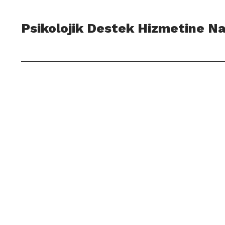
Psikolojik Destek Hizmetine Na
ORYANTASYON HİZMETİ
İstanbul Üniversitesi Rektörlüğü
kurumsaliletisim@is
34452 Beyazıt/Fatih/İstanbul
0(212) 440 00 00