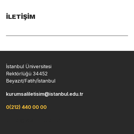
İLETİŞİM
İstanbul Üniversitesi
Rektörlüğü 34452
Beyazıt/Fatih/İstanbul
kurumsaliletisim@istanbul.edu.tr
0(212) 440 00 00
iubilgi@istanbul.edu.tr